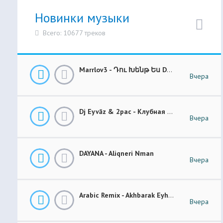
Новинки музыки
Всего: 10677 треков
Marrlov3 - Դու Խենթ Ես Du Khent Es COVER
Вчера
Dj Eyvāz & 2pac - Клубная Музыка “ Luxury Money “ Club Remix (BASS BOOSTED)
Вчера
DAYANA - Aliqneri Nman
Вчера
Arabic Remix - Akhbarak Eyh (Prod. Elsen Pro)
Вчера