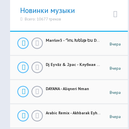
Новинки музыки
Всего: 10677 треков
Marrlov3 - Դու Խենթ Ես Du Khent Es COVER
Вчера
Dj Eyvāz & 2pac - Клубная Музыка “ Luxury Money “ Club Remix (BASS BOOSTED)
Вчера
DAYANA - Aliqneri Nman
Вчера
Arabic Remix - Akhbarak Eyh (Prod. Elsen Pro)
Вчера