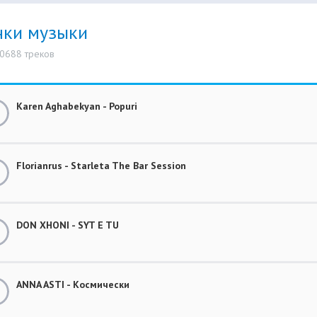
нки музыки
10688 треков
Karen Aghabekyan - Popuri
Florianrus - Starleta The Bar Session
DON XHONI - SYT E TU
ANNA ASTI - Космически