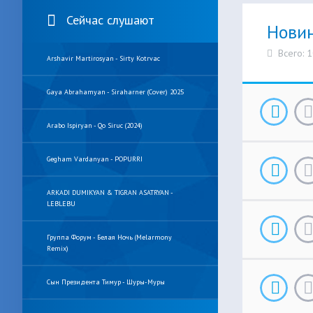
Сейчас слушают
Нови
Всего: 
Arshavir Martirosyan - Sirty Kotrvac
Gaya Abrahamyan - Siraharner (Cover) 2025
Arabo Ispiryan - Qo Siruc (2024)
Gegham Vardanyan - POPURRI
ARKADI DUMIKYAN & TIGRAN ASATRYAN -
LEBLEBU
Группа Форум - Белая Ночь (Melarmony
Remix)
Сын Президента Тимур - Шуры-Муры