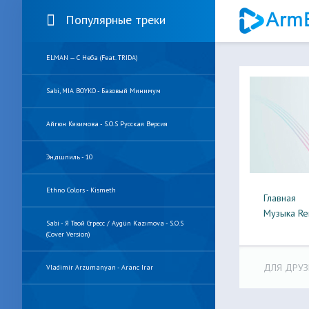
Популярные треки
ELMAN — С Неба (feat. TRIDA)
Sabi, MIA BOYKO - Базовый Минимум
Айгюн Кязимова - S.O.S Русская Версия
Эндшпиль - 10
Ethno Colors - Kismeth
Главная
Музыка Re
Sabi - Я Твой Стресс / Aygün Kazımova - S.O.S
(Cover Version)
ДЛЯ ДРУЗ
Vladimir Arzumanyan - Aranc Irar