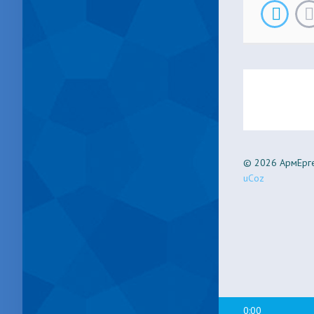
© 2026 АрмЕрге
uCoz
0:00