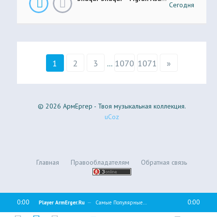
Сегодня
1
2
3
...
1070
1071
»
© 2026 АрмЕргер - Твоя музыкальная коллекция.
uCoz
Главная
Правообладателям
Обратная связь
0:00
0:00
Player ArmErger.Ru
Самые Популярные Песни - ArmErger.Ru