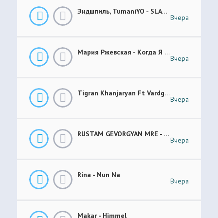
Эндшпиль, TumaniYO - SLANG
Вчера
Мария Ржевская - Когда Я Стану Кошкой (Future Garage Remix)
Вчера
Tigran Khanjaryan Ft Vardges - Pap Jan
Вчера
RUSTAM GEVORGYAN MRE - GAR XOROVATC
Вчера
Rina - Nun Na
Вчера
Makar - Himmel