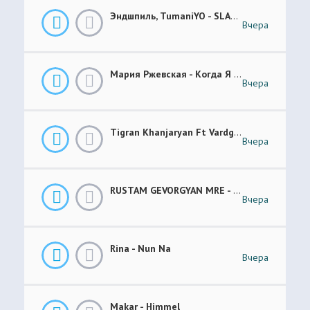
Эндшпиль, TumaniYO - SLANG
Вчера
Мария Ржевская - Когда Я Стану Кошкой (Future Garage Remix)
Вчера
Tigran Khanjaryan Ft Vardges - Pap Jan
Вчера
RUSTAM GEVORGYAN MRE - GAR XOROVATC
Вчера
Rina - Nun Na
Вчера
Makar - Himmel