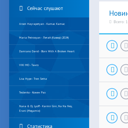
Сейчас слушают
Нови
Всего: 
Arsen Hayrapetyan - Kamac Kamac
Maria Petrosyan - Летай (Кавер) (2024)
Damiano David - Born With A Broken Heart
VIKI MO - Танго
Lisa Hype - Tren Setta
Teslenko - Кожен Раз
Nana & Dj. Lyoff - Karmir Gini, Na Na Ney,
Erani (Megamix)
Статистика