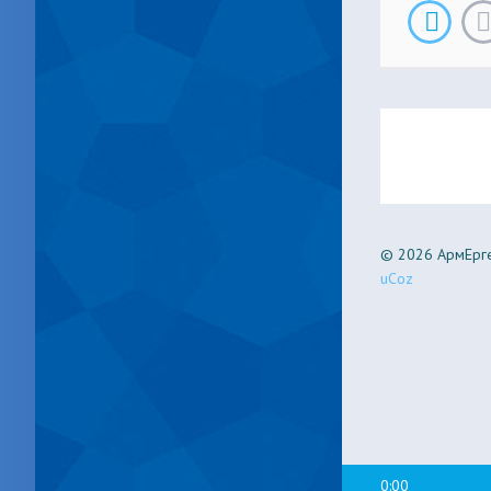
© 2026 АрмЕрге
uCoz
0:00