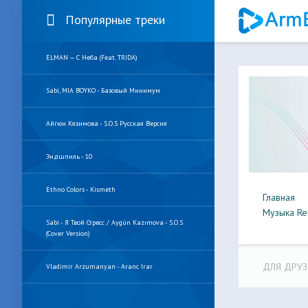
Популярные треки
ELMAN — С Неба (feat. TRIDA)
Sabi, MIA BOYKO - Базовый Минимум
Айгюн Кязимова - S.O.S Русская Версия
Эндшпиль - 10
Ethno Colors - Kismeth
Главная
Музыка Re
Sabi - Я Твой Стресс / Aygün Kazımova - S.O.S
(Cover Version)
ДЛЯ ДРУЗ
Vladimir Arzumanyan - Aranc Irar