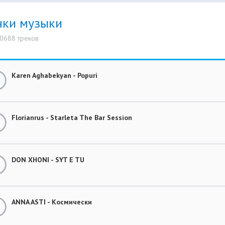
нки музыки
10688 треков
Karen Aghabekyan - Popuri
Florianrus - Starleta The Bar Session
DON XHONI - SYT E TU
ANNA ASTI - Космически